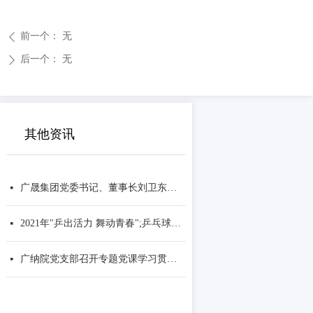
前一个：
无
ꄴ
后一个：
无
ꄲ
其他资讯
广晟集团党委书记、董事长刘卫东一行到广纳院调研
넷
2021年"乒出活力 舞动青春";乒乓球友谊联赛圆满举行
넷
广纳院党支部召开专题党课学习贯彻落实习近平总书记七一重要讲话精神
넷