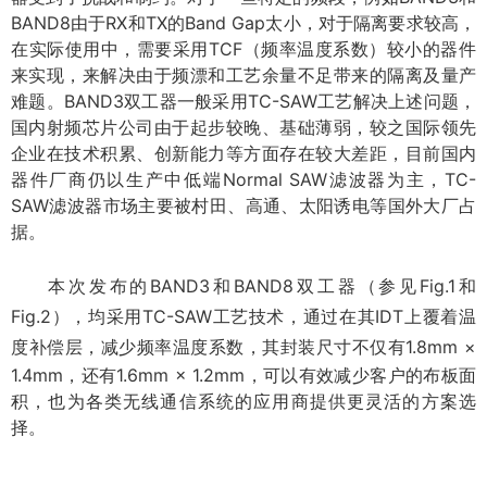
BAND8由于RX和TX的Band Gap太小，对于隔离要求较高，
在实际使用中，需要采用TCF（频率温度系数）较小的器件
来实现，来解决由于频漂和工艺余量不足带来的隔离及量产
难题。
BAND3双工器一般采用TC-SAW工艺解决上述问题，
国内射频芯片公司由于起步较晚、基础薄弱，较之国际领先
企业在技术积累、创新能力等方面存在较大差距，目前国内
器件厂商仍以生产中低端Normal SAW滤波器为主，TC-
SAW滤波器市场主要被村田、高通、太阳诱电等国外大厂占
据。
本次发布的BAND3和BAND8双工器（参见Fig.1和
Fig.2），均采用TC-SAW工艺技术，通过在其IDT上覆着温
度补偿层，减少频率温度系数，
其封装尺寸不仅有1.8mm ×
1.4mm，还有1.6mm × 1.2mm，可以有效减少客户的布板面
积，也为各类无线通信系统的应用商提供更灵活的方案选
择。