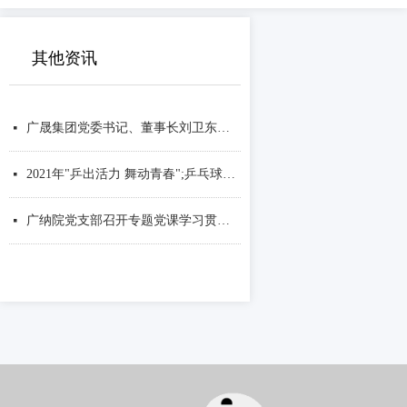
其他资讯
广晟集团党委书记、董事长刘卫东一行到广纳院调研
넷
2021年"乒出活力 舞动青春";乒乓球友谊联赛圆满举行
넷
广纳院党支部召开专题党课学习贯彻落实习近平总书记七一重要讲话精神
넷